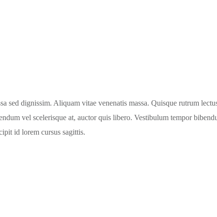
a sed dignissim. Aliquam vitae venenatis massa. Quisque rutrum lectus l
endum vel scelerisque at, auctor quis libero. Vestibulum tempor biben
ipit id lorem cursus sagittis.