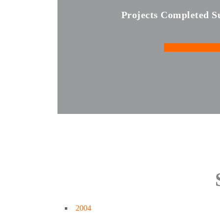
Projects Completed Su
Contact Us Now
2004