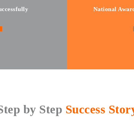
ccessfully
National Award
Step by Step
Success Stor