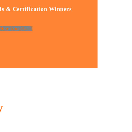
s & Certification Winners
More About Us
y