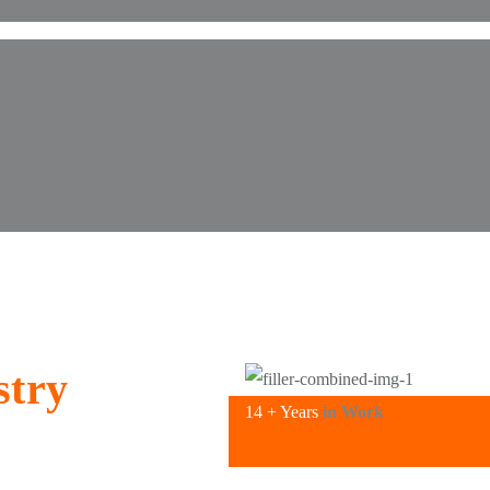
stry
14 + Years
in Work