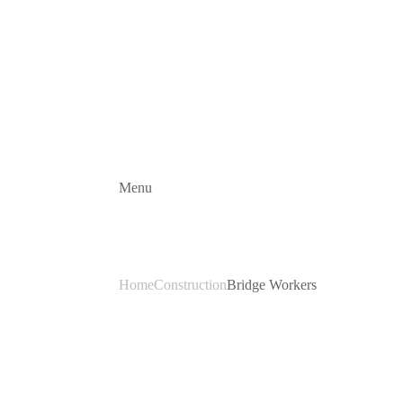
Menu
Bridge Worke
Home
Construction
Bridge Workers