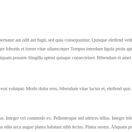
natur aut odit aut fugit, sed quia consequuntur. Quisque eleifend velit 
ger lobortis et lorem vitae ullamcorper Tempus interdum ligula proin apt
Aliquam posuere fringilla aptent quisque consectetuer. Bibendum et amet.
 erat volutpat. Morbi dolor eros, bibendum vitae luctus et, eleifend quis
que. Integer vel commodo ex. Pellentesque sed ultrices tellus. Integer l
ia odio arcu augue platea habitant nibh lectus. Platea nostra. Aliquam po