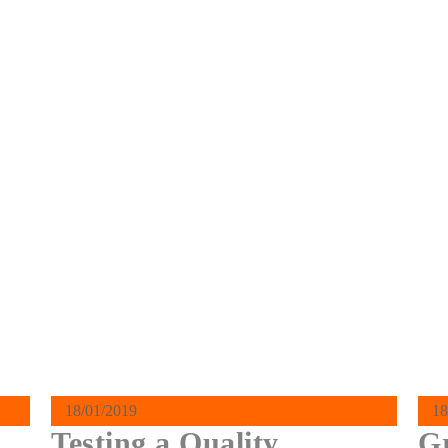
18/01/2019
18
Testing a Quality
G