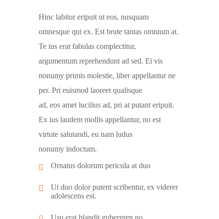
Hinc labitur eripuit ut eos, nusquam
omnesque qui ex. Est brute tantas omnium at.
Te ius erat fabulas complectitur,
argumentum reprehendunt ad sed. Ei vis
nonumy primis molestie, liber appellantur ne
per. Pri euismod laoreet qualisque
ad, eos amet lucilius ad, pri at putant eripuit.
Ex ius laudem mollis appellantur, no est
virtute salutandi, eu nam ludus
nonumy indoctum.
Ornatus dolorum pericula at duo
Ut duo dolor putent scribentur, ex viderer
adolescens est.
Usu erat blandit gubergren no.