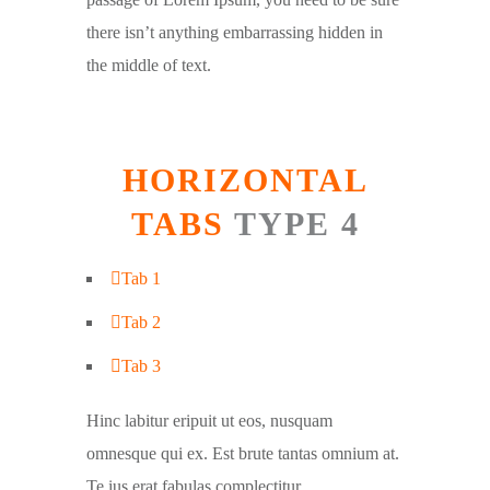
there isn’t anything embarrassing hidden in
the middle of text.
HORIZONTAL
TABS
TYPE 4
Tab 1
Tab 2
Tab 3
Hinc labitur eripuit ut eos, nusquam
omnesque qui ex. Est brute tantas omnium at.
Te ius erat fabulas complectitur,