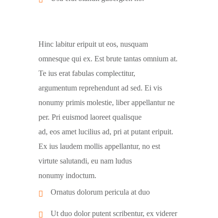
Hinc labitur eripuit ut eos, nusquam
omnesque qui ex. Est brute tantas omnium at.
Te ius erat fabulas complectitur,
argumentum reprehendunt ad sed. Ei vis
nonumy primis molestie, liber appellantur ne
per. Pri euismod laoreet qualisque
ad, eos amet lucilius ad, pri at putant eripuit.
Ex ius laudem mollis appellantur, no est
virtute salutandi, eu nam ludus
nonumy indoctum.
Ornatus dolorum pericula at duo
Ut duo dolor putent scribentur, ex viderer