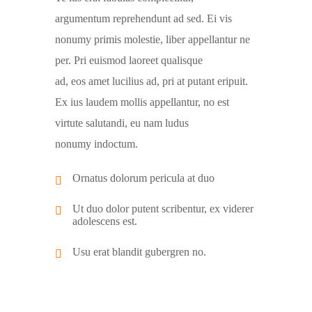
argumentum reprehendunt ad sed. Ei vis
nonumy primis molestie, liber appellantur ne
per. Pri euismod laoreet qualisque
ad, eos amet lucilius ad, pri at putant eripuit.
Ex ius laudem mollis appellantur, no est
virtute salutandi, eu nam ludus
nonumy indoctum.
Ornatus dolorum pericula at duo
Ut duo dolor putent scribentur, ex viderer
adolescens est.
Usu erat blandit gubergren no.